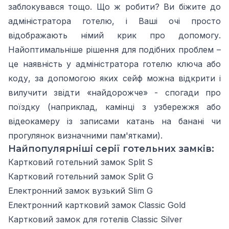
заблокувався тощо. Що ж робити? Ви біжите до
адміністратора готелю, і Ваші очі просто
відображають німий крик про допомогу.
Найоптимальніше рішення для подібних проблем –
це наявність у адміністратора готелю ключа або
коду, за допомогою яких сейф можна відкрити і
вилучити звідти «найдорожче» - спогади про
поїздку (наприклад, камінці з узбережжя або
відеокамеру із записами катань на банані чи
прогулянок визначними пам'ятками).
Найпопулярніші серії готельних замків:
Картковий готельний замок Split S
Картковий готельний замок Split G
Електронний замок вузький Slim G
Електронний картковий замок Classic Gold
Картковий замок для готелів Classic Silver