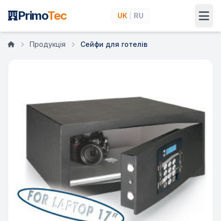
Primo
Tec
UK
|
RU
Продукція
Сейфи для готелів
Головна